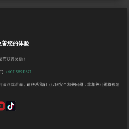
改善您的体验
馈而获得奖励！
我们:
+601158911671
何漏洞或泄漏，请联系我们（仅限安全相关问题；非相关问题将被忽