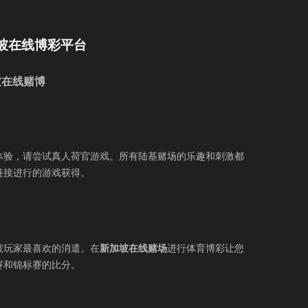
加坡在线博彩平台
坡在线赌博
体验，请尝试真人荷官游戏。所有陆基赌场的乐趣和刺激都
链接进行的游戏获得。
坡玩家最喜欢的消遣。在
新加坡在线赌场
进行体育博彩让您
赛和锦标赛的比分。