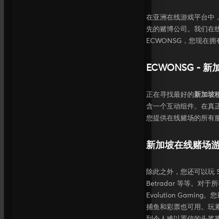
在亚洲在线游戏平台中，
先的赌博公司。我们在
ECWONSG，您现在
ECWONSG -
正在寻找最好的
新加坡
含一个互动组件。在真正
您提供在线赌场的所有
新加坡在线赌场
除此之外，您还可以玩 Spa
Betradar 等等。对
Evolution Ga
捕鱼和彩票也可用。玩