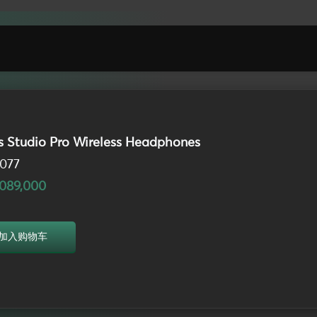
s Studio Pro Wireless Headphones
077
,089,000
加入购物车