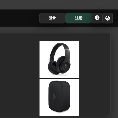
登录
注册