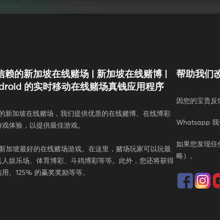
得信赖的新加坡在线赌场 | 新加坡在线赌博 |
帮助我们
Android 的实时移动在线赌场真钱应用程序
因您的宝贵反
信赖的新加坡在线赌场，我们提供优质的在线赌博、在线博彩
Whatsapp 
游戏体验，以提供最佳游戏。
如果您发现任
网站玩新加坡最好的在线赌场游戏。在这里，赌场玩家可以玩最
略）。
真人娱乐场、体育博彩、斗鸡博彩等等。此外，您还将获得
用、125% 的赢奖奖励等等。