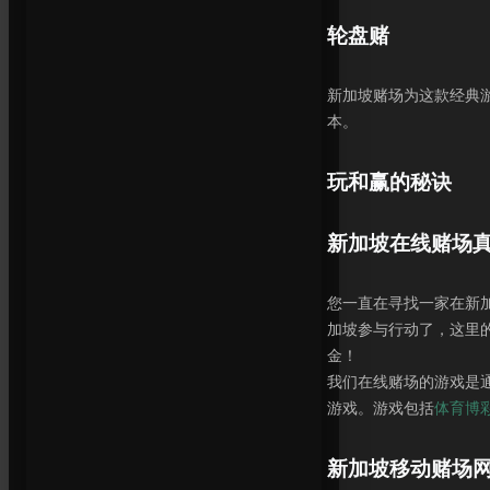
轮盘赌
新加坡赌场为这款经典
本。
玩和赢的秘诀
新加坡在线赌场
您一直在寻找一家在新加
加坡参与行动了，这里的乐
金！
我们在线赌场的游戏是
游戏。游戏包括
体育博
新加坡移动赌场