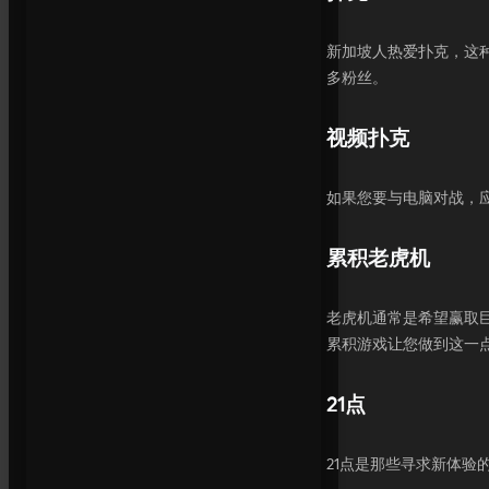
新加坡人热爱扑克，这
多粉丝。
视频扑克
如果您要与电脑对战，
累积老虎机
老虎机通常是希望赢取
累积游戏让您做到这一
21点
21点是那些寻求新体验