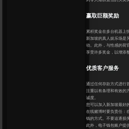
到令人难以置信的头奖
赢取巨额奖励
累积奖金在多台机器上快
新加坡的真人娱乐场是
动。此外，与性感的荷
享受许多奖金，以增添
优质客户服务
通过任何存款方式进行首
注重以有条理和有效的方式
诚度。
您可以加入新加坡最好
在线赌博时要负责任：
钱的方式。不要追逐损
此外，电子钱包账户提