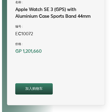
名称 :
Apple Watch SE 3 (GPS) with
Aluminium Case Sports Band 44mm
编号 :
EC10072
价格 :
GP 1,201,660
加入购物车