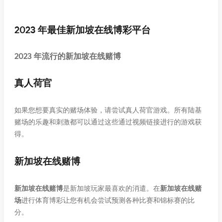
2023 年最佳新加坡在线博彩平台
2023 年流行的新加坡在线赌博
真人荷官
如果您想要真实的赌场体验，请尝试真人荷官游戏。所有陆基
赌场的乐趣和刺激都可以通过这些通过视频链接进行的游戏获
得。
新加坡在线赌博
新加坡在线赌博
是新加坡玩家最喜欢的消遣。在
新加坡在线赌
场
进行体育博彩让您有机会尝试预测各种比赛和锦标赛的比
分。