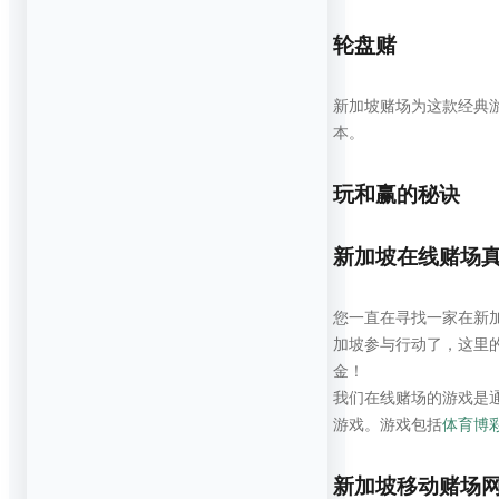
轮盘赌
新加坡赌场为这款经典
本。
玩和赢的秘诀
新加坡在线赌场
您一直在寻找一家在新加
加坡参与行动了，这里的乐
金！
我们在线赌场的游戏是
游戏。游戏包括
体育博
新加坡移动赌场