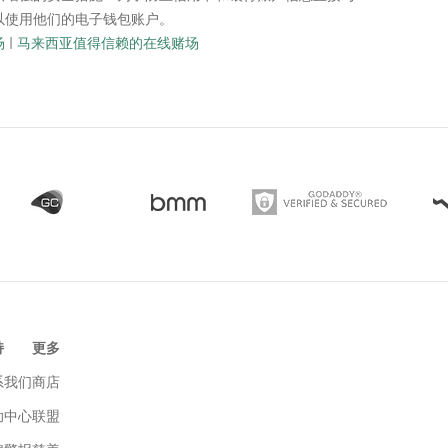
以使用他们的电子钱包账户。
场
|
马来西亚值得信赖的在线赌场
持
更多
系我们
商店
助中心
联盟