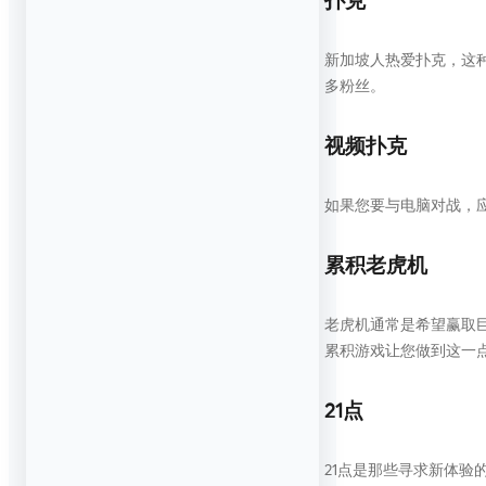
扑克
新加坡人热爱扑克，这
多粉丝。
视频扑克
如果您要与电脑对战，
累积老虎机
老虎机通常是希望赢取
累积游戏让您做到这一
21点
21点是那些寻求新体验