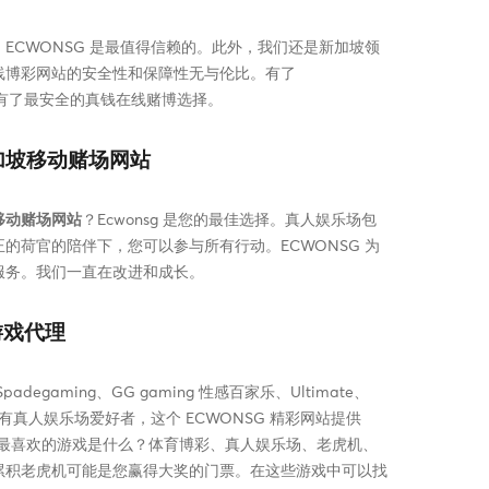
ECWONSG 是最值得信赖的。此外，我们还是新加坡领
线博彩网站的安全性和保障性无与伦比。有了
拥有了最安全的真钱在线赌博选择。
 新加坡移动赌场网站
移动赌场网站
？Ecwonsg 是您的最佳选择。真人娱乐场包
的荷官的陪伴下，您可以参与所有行动。ECWONSG 为
服务。我们一直在改进和成长。
游戏代理
degaming、GG gaming 性感百家乐、Ultimate、
于所有真人娱乐场爱好者，这个 ECWONSG 精彩网站提供
ming。您最喜欢的游戏是什么？体育博彩、真人娱乐场、老虎机、
累积老虎机可能是您赢得大奖的门票。在这些游戏中可以找