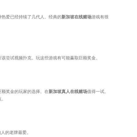
种热爱已经持续了几代人。经典的
新加坡在线赌场
游戏有很
应该尝试视频扑克。玩这些游戏有可能赢取巨额奖金。
巨额奖金的玩家的选择。在
新加坡真人在线赌场
值得一试。
点。
的人的老牌最爱。