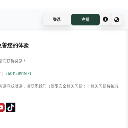
登录
注册
改善您的体验
馈而获得奖励！
我们:
+601158911671
何漏洞或泄漏，请联系我们（仅限安全相关问题；非相关问题将被忽